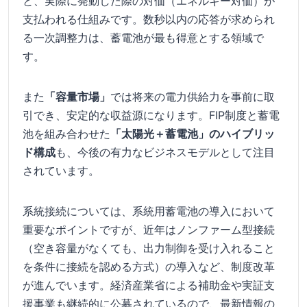
と、実際に発動した際の対価（エネルギー対価）が
支払われる仕組みです。数秒以内の応答が求められ
る一次調整力は、蓄電池が最も得意とする領域で
す。
また
「容量市場」
では将来の電力供給力を事前に取
引でき、安定的な収益源になります。FIP制度と蓄電
池を組み合わせた
「太陽光＋蓄電池」のハイブリッ
ド構成
も、今後の有力なビジネスモデルとして注目
されています。
系統接続については、系統用蓄電池の導入において
重要なポイントですが、近年はノンファーム型接続
（空き容量がなくても、出力制御を受け入れること
を条件に接続を認める方式）の導入など、制度改革
が進んでいます。経済産業省による補助金や実証支
援事業も継続的に公募されているので、最新情報の