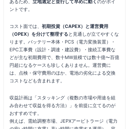
あるため、
立地選定と並行して早めに動く
のがポイ
ントです。
コスト面では、
初期投資（CAPEX）と運営費用
（OPEX）を分けて整理する
と見通しが立てやすくな
ります。バッテリー本体・PCS（電力変換装置）・
EPC工事費（設計・調達・建設費）・接続工事費な
どが主な初期費用で、数十MW規模では数十億〜百億
円超になるケースも珍しくありません。運営費に
は、点検・保守費用のほか、電池の劣化による交換
コストなども含まれます。
収益計画は「スタッキング（複数の市場や用途を組
み合わせて収益を得る方法）」を前提に立てるのが
おすすめです。
例えば、需給調整市場、JEPXアービトラージ（電力
の安い時間に充電し高い時間に売電する運用）、容