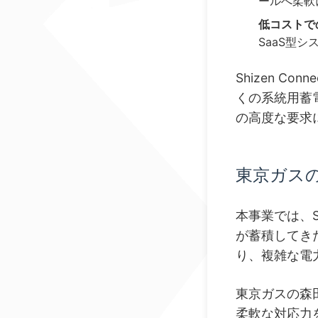
ールへ柔軟
低コストで
SaaS型
Shizen 
くの系統用蓄
の高度な要求
東京ガスの
本事業では、S
が蓄積してき
り、複雑な電
東京ガスの森田
柔軟な対応力