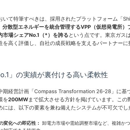
いて特筆すべきは、採用されたプラットフォーム「Shiz
、
分散型エネルギーを統合管理するVPP（仮想発電所）
市場シェアNo.1（*）を誇る
という点です。東京ガス
性を高く評価し、自社の成長戦略を支えるパートナーに
o.1」の実績が裏付ける高い柔軟性
経営計画「Compass Transformation 26-28」
模を
200MW
まで拡大させる方針を掲げています。この
めには、以下の要素を兼ね備えたシステムが不可欠でし
の変化への即応性：
卸電力市場や需給調整市場など、複雑かつ