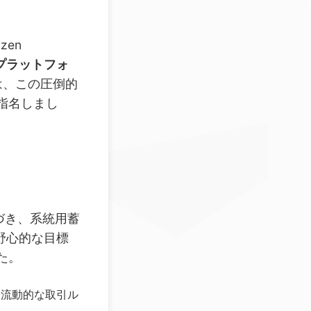
en
プラットフォ
は、この圧倒的
指名しまし
に基づき、系統用蓄
野心的な目標
た。
流動的な取引ル