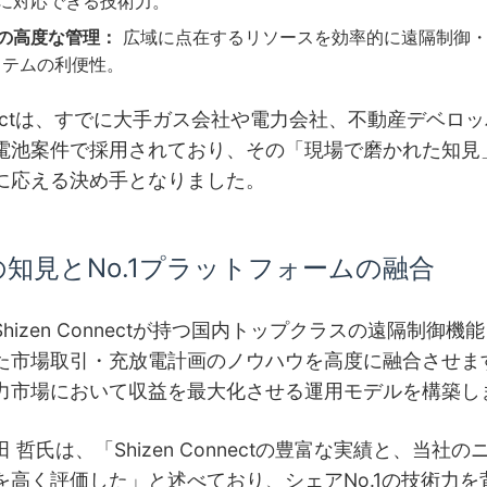
に対応できる技術力。
の高度な管理：
広域に点在するリソースを効率的に遠隔制御
システムの利便性。
Connectは、すでに大手ガス会社や電力会社、不動産デベロ
電池案件で採用されており、その「現場で磨かれた知見
に応える決め手となりました。
知見とNo.1プラットフォームの融合
hizen Connectが持つ国内トップクラスの遠隔制御機
た市場取引・充放電計画のノウハウを高度に融合させま
力市場において収益を最大化させる運用モデルを構築し
 哲氏は、「Shizen Connectの豊富な実績と、当社
を高く評価した」と述べており、シェアNo.1の技術力を