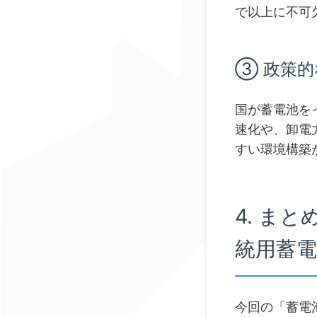
で以上に不可
③ 政策
国が蓄電池を
速化や、卸電
すい環境構築
4. ま
統用蓄電
今回の「蓄電