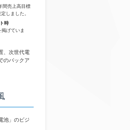
年間売上高目標
設定しました。
ット時
を掲げていま
置、次世代電
でのバックア
風
電池」のビジ