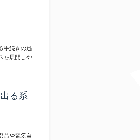
る手続きの迅
スを展開しや
り出る系
部品や電気自