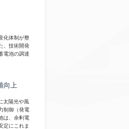
産化体制が整
た、技術開発
蓄電池の調達
値向上
に太陽光や風
力制御（発電
池は、余剰電
安定にこれま