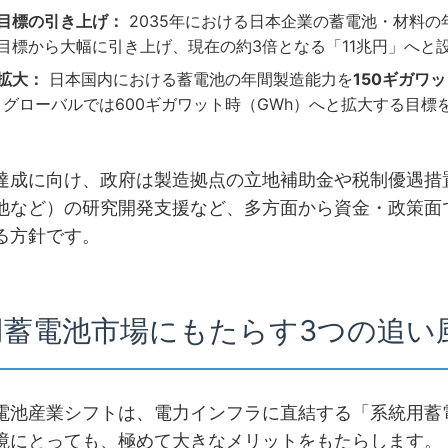
目標の引き上げ：
2035年における日本企業の蓄電池・材料の
目標から大幅に引き上げ、現在の約3倍となる「11兆円」へと
拡大：
日本国内における蓄電池の年間製造能力を
150ギガワ
、グローバルでは600ギガワット時（GWh）へと拡大する目標
達成に向け、政府は製造拠点の立地補助金や税制優遇措
池など）の研究開発支援など、多方面から資金・政策面
る方針です。
統用蓄電池市場にもたらす3つの追い
電池産業シフトは、電力インフラに直結する「系統用蓄
境にとっても、極めて大きなメリットをもたらします。