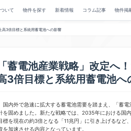
ついて
物件を探す
新着情報
コラム記事
物件掲
上高3倍目標と系統用蓄電池への影響
「蓄電池産業戦略」改定へ！2
高3倍目標と系統用蓄電池へ
、国内外で急速に拡大する蓄電池需要を踏まえ、「蓄電
針を固めました。新たな戦略では、2035年における国
目標を現在の約3倍となる「11兆円」に引き上げるなど
資を加速させる内容となっています。