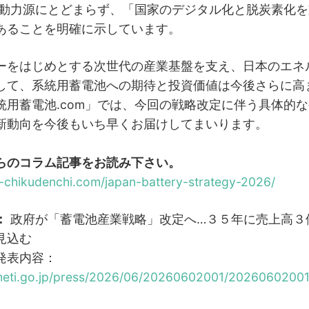
の動力源にとどまらず、「国家のデジタル化と脱炭素化
あることを明確に示しています。
ーをはじめとする次世代の産業基盤を支え、日本のエネ
して、系統用蓄電池への期待と投資価値は今後さらに高
統用蓄電池.com」では、今回の戦略改定に伴う具体的
新動向を今後もいち早くお届けしてまいります。
らのコラム記事をお読み下さい。
-chikudenchi.com/japan-battery-strategy-2026/
：
政府が「蓄電池産業戦略」改定へ…３５年に売上高３
見込む
発表内容：
meti.go.jp/press/2026/06/20260602001/20260602001