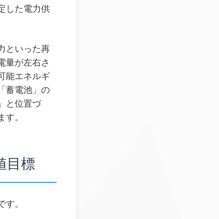
定した電力供
力といった再
電量が左右さ
可能エネルギ
「蓄電池」の
」と位置づ
ます。
値目標
です。